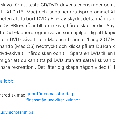
skiva för att testa CD/DVD-drivens egenskaper och stä
 till XLD (för Mac) och ladda ner gratisprogrammet 
eten att ta bort DVD / Blu-ray skydd, detta mångsid
a DVD/Blu-strålar till tom skiva, hårddisk eller din
ta DVD-klonerprogramvaran som hjälper dig att kopi
 din DVD-skiva till din Mac och bränna 1 aug 2017 Hå
ndo (Mac OS) nedtryckt och klicka på ett Du kan k
 dvd-skiva till hårddisken och till Spara en DVD till e
 gör att du kan titta på DVD utan att sätta i skivan 
nare rekreation . Det låter dig skapa någon video till
a jobb
gdpr för enmansföretag
finansmän undviker kvinnor
study scholarships