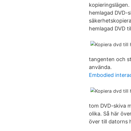
kopieringslägen.
hemlagad DVD-ski
säkerhetskopiera
hemlagad DVD till
tangenten och sta
använda.
Embodied interac
tom DVD-skiva m
olika. Så här öve
över till datorn