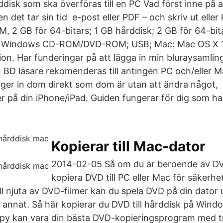
ddisk som ska överföras till en PC Vad först inne på 
 det tar sin tid e-post eller PDF – och skriv ut eller 
, 2 GB för 64-bitars; 1 GB hårddisk; 2 GB för 64-bit
 Windows CD-ROM/DVD-ROM; USB; Mac: Mac OS X 10.
on. Har funderingar på att lägga in min bluraysamli
en BD läsare rekomenderas till antingen PC och/eller 
ger in dom direkt som dom är utan att ändra något, 
er på din iPhone/iPad. Guiden fungerar för dig som ha
Kopierar till Mac-dator
2014-02-05 Så om du är beroende av DV
kopiera DVD till PC eller Mac för säkerhe
ll njuta av DVD-filmer kan du spela DVD på din dator
t annat. Så här kopierar du DVD till hårddisk på Win
 kan vara din bästa DVD-kopieringsprogram med t