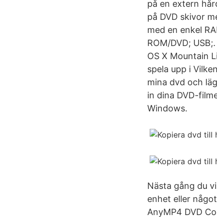
på en extern hår
på DVD skivor men
med en enkel RAM
ROM/DVD; USB;.
OS X Mountain Li
spela upp i Vilk
mina dvd och läg
in dina DVD-film
Windows.
Nästa gång du vi
enhet eller någo
AnyMP4 DVD Copy