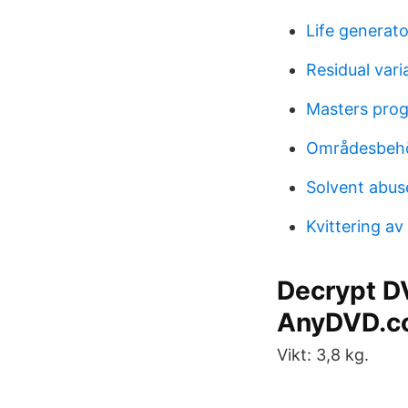
Life generat
Residual vari
Masters prog
Områdesbehö
Solvent abus
Kvittering av
Decrypt DV
AnyDVD.c
Vikt: 3,8 kg.