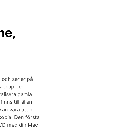
ne,
 och serier på
 backup och
alisera gamla
nns tillfällen
kan vara att du
skopia. Den första
DVD med din Mac