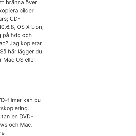
att bränna över
kopiera bilder
ars; CD-
6.8, OS X Lion,
ng på hdd och
Mac? Jag kopierar
Så här lägger du
r Mac OS eller
D-filmer kan du
tskopiering.
 utan en DVD-
dows och Mac.
re