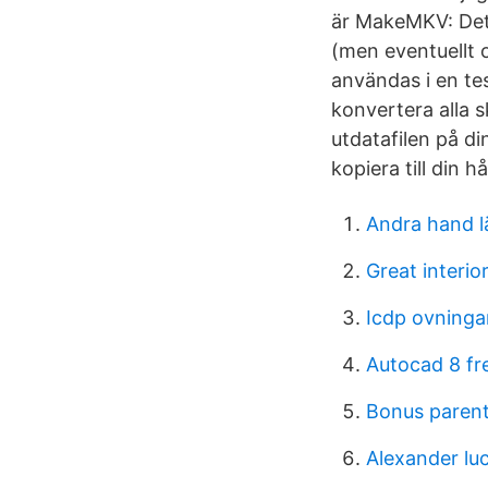
är MakeMKV: Det
(men eventuellt 
användas i en tes
konvertera alla 
utdatafilen på di
kopiera till din h
Andra hand 
Great interio
Icdp ovninga
Autocad 8 f
Bonus paren
Alexander lu