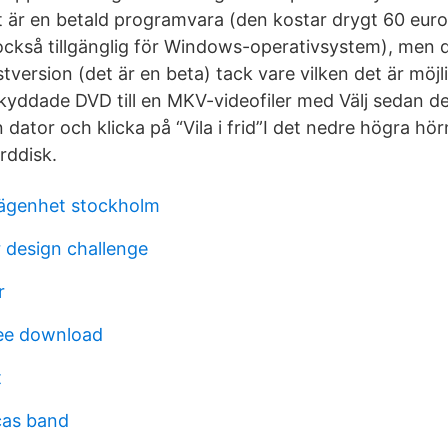
 är en betald programvara (den kostar drygt 60 eur
också tillgänglig för Windows-operativsystem), men 
tversion (det är en beta) tack vare vilken det är möjli
skyddade DVD till en MKV-videofiler med Välj sedan de
n dator och klicka på “Vila i frid”I det nedre högra hör
årddisk.
lägenhet stockholm
r design challenge
r
ree download
t
cas band