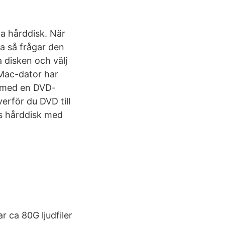
rna hårddisk. När
ga så frågar den
a disken och välj
Mac-dator har
a med en DVD-
erför du DVD till
ns hårddisk med
 ca 80G ljudfiler