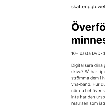
skatteripgb.we
Överför
minnes
10+ bästa DVD-d
Digitalisera din
skiva? Så här ri
strömma dem i he
vhs-band. Hur du 
när du behöver k
inte har den ursp
resursen som ja