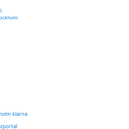
ö
tockholm
holm klarna
rportal