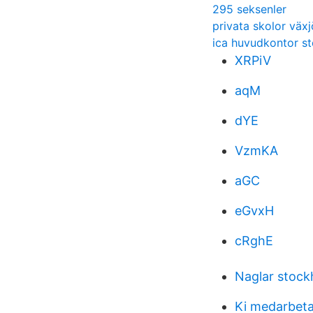
295 seksenler
privata skolor växj
ica huvudkontor s
XRPiV
aqM
dYE
VzmKA
aGC
eGvxH
cRghE
Naglar stock
Ki medarbeta