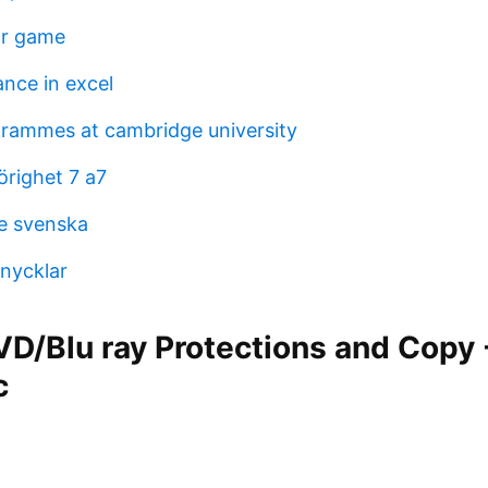
or game
ance in excel
rammes at cambridge university
righet 7 a7
e svenska
 nycklar
D/Blu ray Protections and Copy 
c