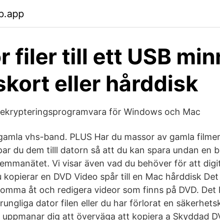
b.app
 filer till ett USB min
kort eller hårddisk
ekrypteringsprogramvara för Windows och Mac
a gamla vhs-band. PLUS Har du massor av gamla filmer
ppar du dem tilll datorn så att du kan spara undan en
mmanätet. Vi visar även vad du behöver för att digit
kopierar en DVD Video spår till en Mac hårddisk Det fi
omma åt och redigera videor som finns på DVD. Det 
rungliga dator filen eller du har förlorat en säkerhet
g uppmanar dig att överväga att kopiera a Skyddad 