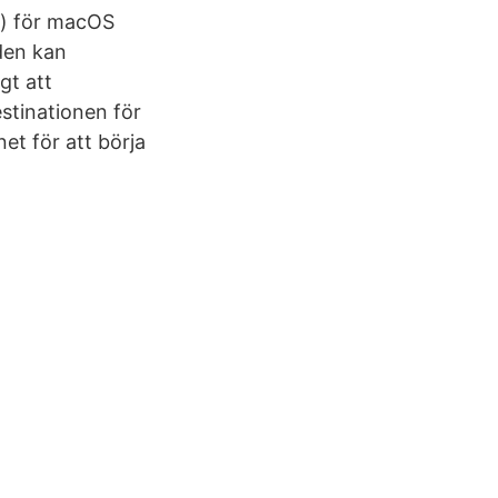
o) för macOS
den kan
gt att
stinationen för
net för att börja