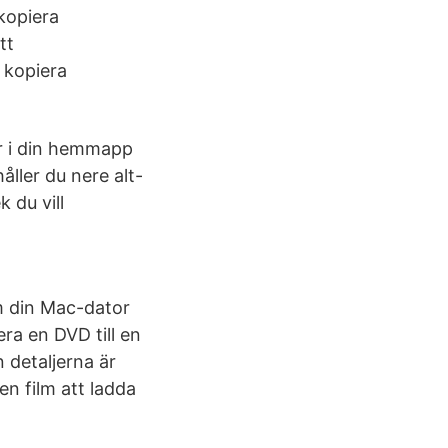
kopiera
tt
 kopiera
mer i din hemmapp
håller du nere alt-
 du vill
 din Mac-dator
ra en DVD till en
detaljerna är
en film att ladda