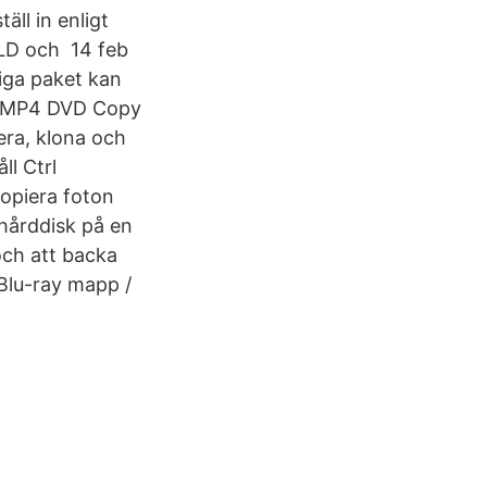
ll in enligt
XLD och 14 feb
iga paket kan
 AnyMP4 DVD Copy
era, klona och
ll Ctrl
opiera foton
n hårddisk på en
och att backa
 Blu-ray mapp /