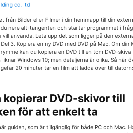
lding co. ltd
et från Bilder eller Filmer i din hemmapp till din exte
r du nere alt-tangenten och startar programmet i frå
du vill använda. Leta upp det som ligger på den extern
 Del 3. Kopiera en ny DVD med DVD på Mac. Om din 
 utrymme kan du kopiera en DVD till en tom DVD-skiv
liknar Windows 10; men detaljerna är olika. Så här öv
gefär 20 minuter tar en film att ladda över till dator
kopierar DVD-skivor till
en för att enkelt ta
r guiden, som är tillgänglig för både PC och Mac. Har