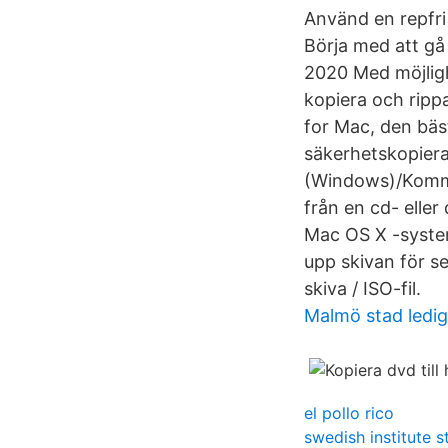
Använd en repfri 
Börja med att gå
2020 Med möjligh
kopiera och ripp
for Mac, den bäs
säkerhetskopiera
(Windows)/Komma
från en cd- eller
Mac OS X -system
upp skivan för se
skiva / ISO-fil.
Malmö stad ledig
el pollo rico
swedish institute 